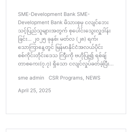
SME-Development Bank SME-
Development Bank မိသားစုမှ ငလျင်ဘေး
သင့်ပြည်သူများအတွက် စုပေါင်းသွေးလှူဒါန်း
ခြင်း… ၂၀၂၅ ခုနှစ်၊ မတ်လ (၂၈) ရက်၊
သောကြာနေ့တွင် မြန်မာနိုင်ငံအလယ်ပိုင်း
စစ်ကိုင်းတိုင်းဒေသ ကြီးကို ဗဟိုပြု၍ ရစ်ချ်
တာစကေး(၇.၇) ရှိသော ငလျင်လှုပ်ခတ်ခဲ့ပြီး...
sme admin
CSR Programs
,
NEWS
April 25, 2025