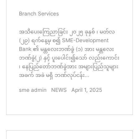
Branch Services
အသိပေးကြေညာခြင်း ၂၀၂၅ ခုနှစ် ၊ မတ်လ
(၂၉) ရက်နေ့မှ စ၍ SME-Development
Bank ၏ မန္တလေးဘဏ်ခွဲ (၁) အား မန္တလေး
ဘဏ်ခွဲ(၂) နှင့် ပူးပေါင်း၍သော် လည်းကောင်း
၊ နေပြည်တော်ဘဏ်ခွဲအား အများပြည်သူများ
အခက် အခဲ မရှိ ဘဏ်လုပ်ငန်း...
sme admin
NEWS
April 1, 2025