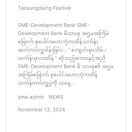
Tazaungdaing Festival
SME-Development Bank SME-
Development Bank မိသားစု အဌမအကြိမ်
မြောက် စုပေါင်းမဟာဘုံကထိန်သင်္ကန်း
ဆက်ကပ်လှူဒါန်းခြင်း… “ ကျောင်းမှာသိမ် ၊
သင်္ကန်းမှာကထိန် ” ဆိုသည့်စကားနှင့်အညီ
SME-Development Bank မိ သားစု၏ အဌမ
အကြိမ်မြောက် စုပေါင်းမဟာဘုံကထိန်
သင်္ကန်းကပ်လှူပွဲကို ယနေ့...
sme admin
NEWS
November 13, 2024