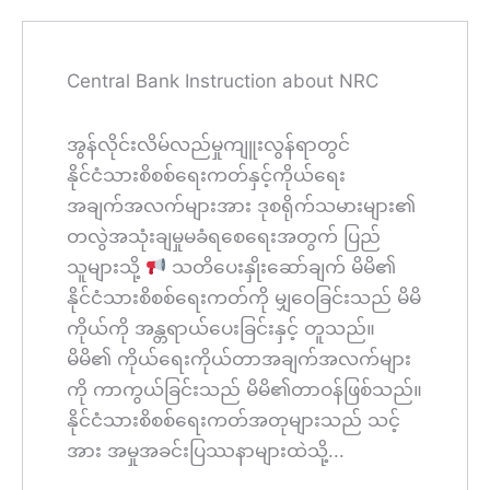
Central Bank Instruction about NRC
အွန်လိုင်းလိမ်လည်မှုကျူးလွန်ရာတွင်
နိုင်ငံသားစိစစ်ရေးကတ်နှင့်ကိုယ်ရေး
အချက်အလက်များအား ဒုစရိုက်သမားများ၏
တလွဲအသုံးချမှုမခံရစေရေးအတွက် ပြည်
သူများသို့
သတိပေးနှိုးဆော်ချက် မိမိ၏
နိုင်ငံသားစိစစ်ရေးကတ်ကို မျှဝေခြင်းသည် မိမိ
ကိုယ်ကို အန္တရာယ်ပေးခြင်းနှင့် တူသည်။
မိမိ၏ ကိုယ်ရေးကိုယ်တာအချက်အလက်များ
ကို ကာကွယ်ခြင်းသည် မိမိ၏တာဝန်ဖြစ်သည်။
နိုင်ငံသားစိစစ်ရေးကတ်အတုများသည် သင့်
အား အမှုအခင်းပြဿနာများထဲသို့...