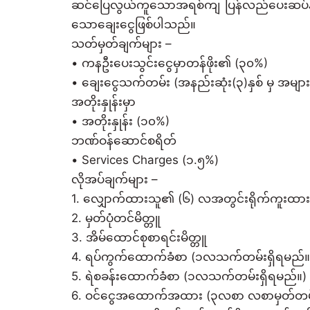
ဆင်ပြေလွယ်ကူသောအရစ်ကျ ပြန်လည်ပေးဆပ်နိုင
သောချေးငွေဖြစ်ပါသည်။
သတ်မှတ်ချက်များ –
• ကနဦးပေးသွင်းငွေမှာတန်ဖိုး၏ (၃၀%)
• ချေးငွေသက်တမ်း (အနည်းဆုံး(၃)နှစ် မှ အများဆု
အတိုးနှုန်းမှာ
• အတိုးနှုန်း (၁၀%)
ဘဏ်ဝန်ဆောင်စရိတ်
• Services Charges (၁.၅%)
လိုအပ်ချက်များ –
1. လျှောက်ထားသူ၏ (၆) လအတွင်းရိုက်ကူးထားသော
2. မှတ်ပုံတင်မိတ္တူ
3. အိမ်ထောင်စုစာရင်းမိတ္တူ
4. ရပ်ကွက်ထောက်ခံစာ (၁လသက်တမ်းရှိရမည်။
5. ရဲစခန်းထောက်ခံစာ (၁လသက်တမ်းရှိရမည်။)
6. ဝင်ငွေအထောက်အထား (၃လစာ လစာမှတ်တမ