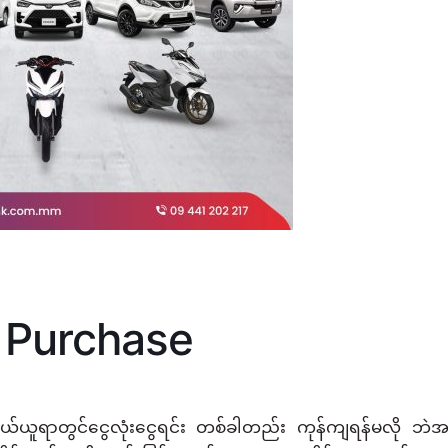
 Purchase
ားဝယ်ယူရာတွင်ငွေလုံးငွေရင်း တစ်ခါတည်း ကုန်ကျရန်မလို ဘဲ