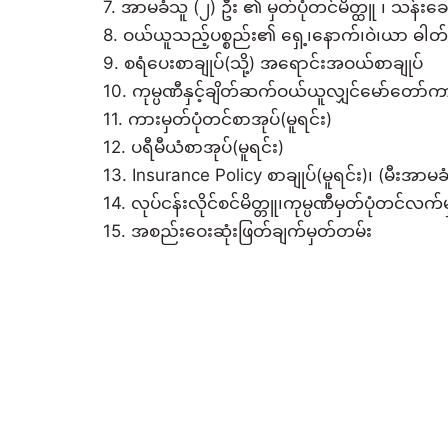
7. အာမခံသူ (၂) ဦး ၏ မှတ်ပုံတင်မိတ္ထူ ၊ သန်းခေါ
8. ဝယ်ယူသည့်ပစ္စည်း၏ ရှေ့၊နောက်၊ဝဲ၊ယာ ဓါတ်ပ
9. စရံပေးစာချုပ်(သို့) အရောင်းအဝယ်စာချုပ်
10. ကုမ္ပဏီနှင့်ချိတ်ဆက်ဝယ်ယူလျှင်မော်တော်ကား
11. ကားမှတ်ပုံတင်စာအုပ်(မူရင်း)
12. ပရီမီယံစာအုပ်(မူရင်း)
13. Insurance Policy စာချုပ်(မူရင်း)၊ (မီးအာမခံ
14. လုပ်ငန်းလိုင်စင်မိတ္တူ၊ကုမ္ပဏီမှတ်ပုံတင်လက်မ
15. အစည်းဝေးဆုံးဖြတ်ချက်မှတ်တမ်း