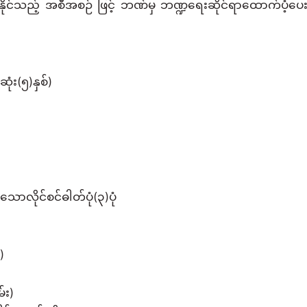
်သည့် အစီအစဉ် ဖြင့် ဘဏ်မှ ဘဏ္ဍရေးဆိုင်ရာထောက်ပံ့ပေ
ံး(၅)နှစ်)
လိုင်စင်ဓါတ်ပုံ(၃)ပုံ
)
်း)