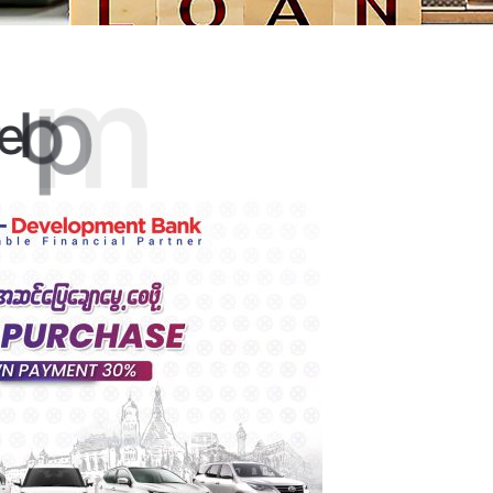
k
n
a
B
t
n
e
m
p
e
l
o