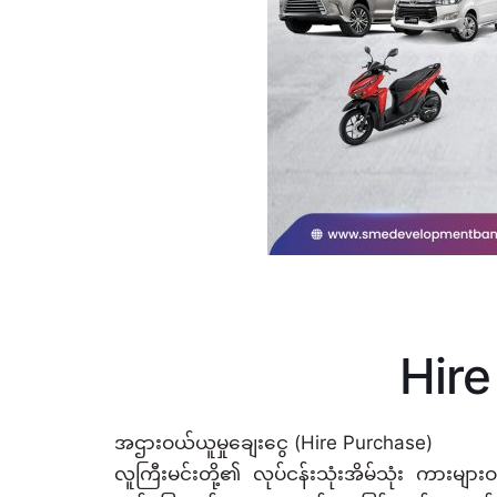
Hire
အဌားဝယ်ယူမှုချေးငွေ (Hire Purchase)
လူကြီးမင်းတို့၏ လုပ်ငန်းသုံးအိမ်သုံး ကားမျ