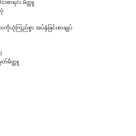
င်းစာရင်း မိတ္ထူ
ုံ
ကိုယုံကြည်စွာ အပ်နှံခြင်းစာချုပ်
)
ှတ်မိတ္တူ