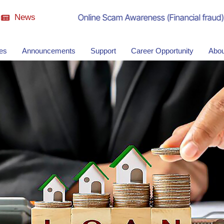
News
Online Scam Awareness (Financial fraud)
ies
Announcements
Support
Career Opportunity
Abou