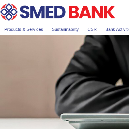
Products & Services
Sustaninability
CSR
Bank Activit