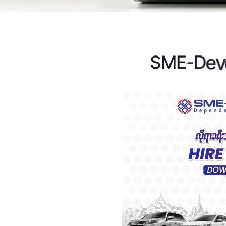
S
M
E
-
D
e
v