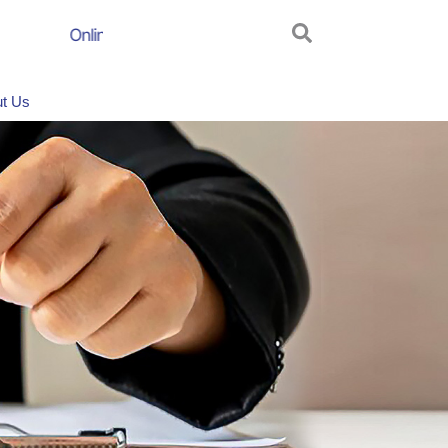
Online Scam Awareness Campaign
AGM_2024_20
t Us